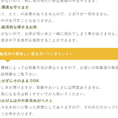
とがないので、特に水の冷たい冬は奥様の手を守ります。
3 環境を守ります
洗う、とぐ、の必要がありませんので、とぎ汁が一切出ません。
海や川を汚すこともありません。
4 経済的な得するお米
とがないので、お米が洗い水と一緒に流れてしまう事がありません
水道水や下水道代を節約することができます。
無洗米の美味しい炊き方<ワンポイント>
※機種によっては炊飯方法が異なりますので、お使いの炊飯器の取
い説明書をご覧下さい。
とがずにそのままでOK
少し水が濁りますが、炊飯やおいしさには問題ありません。
※気になる方は軽くすすいでから炊いてください。
水かげんはやや多目めがベスト
ヌカをきれいに取った状態にしてありますので、その分だけカップ
多くお米が入ります。