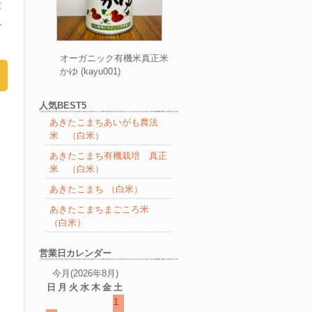
と
し
オーガニック有機米真正米
かゆ (kayu001)
人気BEST5
あきたこまちあいがも農法
米 （白米）
あきたこまち有機栽培 真正
米 （白米）
あきたこまち （白米）
あきたこまちまごころ米
（白米）
営業日カレンダー
今月(2026年8月)
日
月
火
水
木
金
土
1