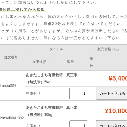
従って、水加減はいつもより少し多めにして下さい。
30分以上浸してから炊飯
釜にお米と水を入れたら、底の方からやさしく数回かき回してお米
水をよくなじませます。最低30分以上浸してから炊いてください。
※水が白く濁ることがありますが、でんぷん質が溶け出したもので
質には問題ありません。気になる方は一度かるくすすいで下さい。
タイトル
販売価格
（税込）
注文番号
単
在庫状態
数量
位
あきたこまち有機栽培 真正米
¥5,40
（無洗米）5kg
shinsei004
在庫有り
あきたこまち有機栽培 真正米
¥10,80
（無洗米）10kg
shinsei004_002
在庫有り