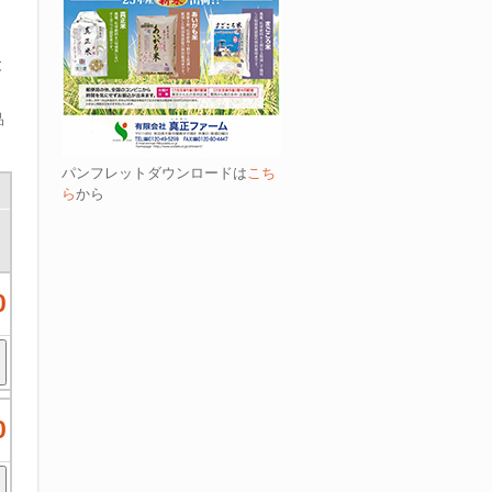
と
品
パンフレットダウンロードは
こち
ら
から
0
0