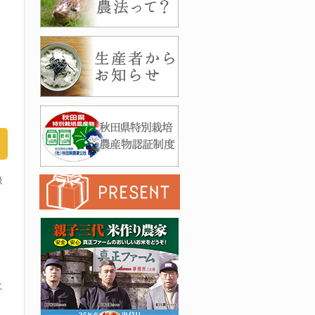
。
扱
に