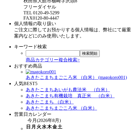
秋田県大館市櫃崎字沢頭8
フリーダイヤル
TEL 0120-49-5299
FAX0120-80-4447
個人情報の取り扱い
ご注文に際してお預かりする個人情報は、弊社にて厳重
案内などにのみ使用いたします。
キーワード検索
商品カテゴリー複合検索>
おすすめ商品
あきたこまちまごころ米 （白米） (magokoro001)
人気BEST5
あきたこまちあいがも農法米 （白米）
あきたこまち有機栽培 真正米 （白米）
あきたこまち （白米）
あきたこまちまごころ米 （白米）
営業日カレンダー
今月(2026年8月)
日
月
火
水
木
金
土