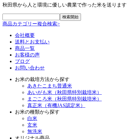
秋田県から人と環境に優しい農業で作った米を送ります
商品カテゴリー複合検索>
会社概要
送料とお支払い
商品一覧
お客様の声
ブログ
お問い合わせ
お米の栽培方法から探す
あきたこまち普通米
あいがも米（秋田県特別栽培米）
まごころ米（秋田県特別栽培米）
真正米（有機JAS認定米）
お米の種類から探す
白米
玄米
無洗米
オリジナル商品